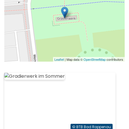
Leaflet
| Map data ©
OpenStreetMap
contributors
© BTB Bad Rappenau