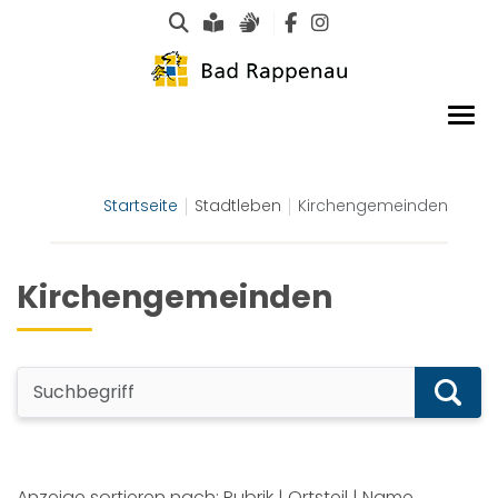
Suche
Leichte Sprache
Gebärdensprachen
Startseite
Stadtleben
Kirchengemeinden
Kirchengemeinden
Anzeige sortieren nach:
Rubrik
|
Ortsteil
|
Name