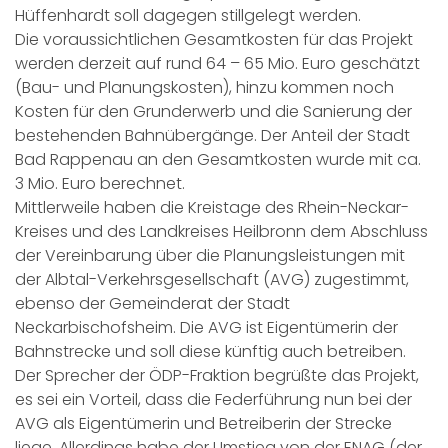
Hüffenhardt soll dagegen stillgelegt werden.
Die voraussichtlichen Gesamtkosten für das Projekt
werden derzeit auf rund 64 – 65 Mio. Euro geschätzt
(Bau- und Planungskosten), hinzu kommen noch
Kosten für den Grunderwerb und die Sanierung der
bestehenden Bahnübergänge. Der Anteil der Stadt
Bad Rappenau an den Gesamtkosten wurde mit ca.
3 Mio. Euro berechnet.
Mittlerweile haben die Kreistage des Rhein-Neckar-
Kreises und des Landkreises Heilbronn dem Abschluss
der Vereinbarung über die Planungsleistungen mit
der Albtal-Verkehrsgesellschaft (AVG) zugestimmt,
ebenso der Gemeinderat der Stadt
Neckarbischofsheim. Die AVG ist Eigentümerin der
Bahnstrecke und soll diese künftig auch betreiben.
Der Sprecher der ÖDP-Fraktion begrüßte das Projekt,
es sei ein Vorteil, dass die Federführung nun bei der
AVG als Eigentümerin und Betreiberin der Strecke
liege. Allerdings habe der Umstieg von der ENAG (der