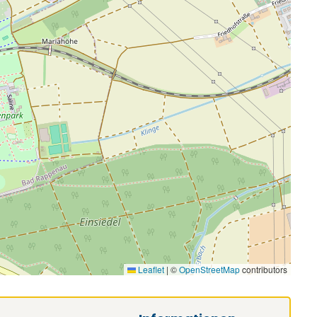
Leaflet
|
©
OpenStreetMap
contributors