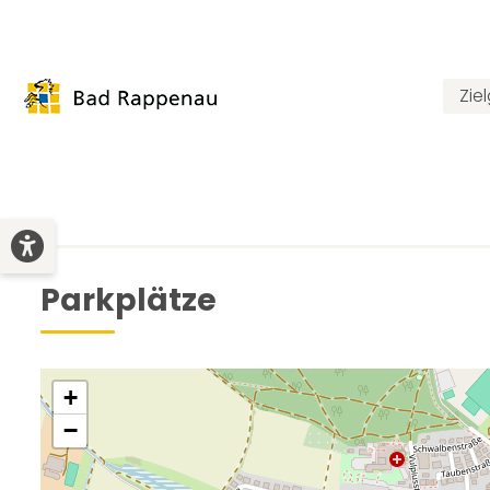
Zie
Parkplätze
+
−