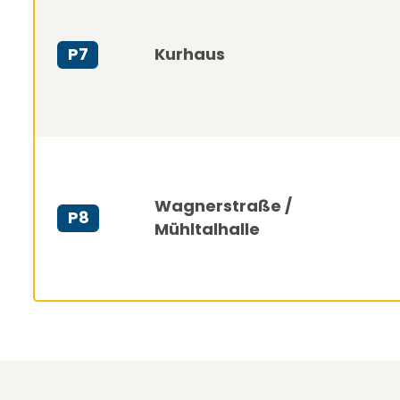
Kurhaus
P7
Wagnerstraße /
P8
Mühltalhalle