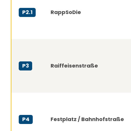
RappSoDie
P2.1
Raiffeisenstraße
P3
Festplatz / Bahnhofstraße
P4