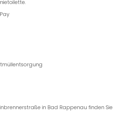
etoilette.
-Pay
estmüllentsorgung
Weinbrennerstraße in Bad Rappenau
finden Sie