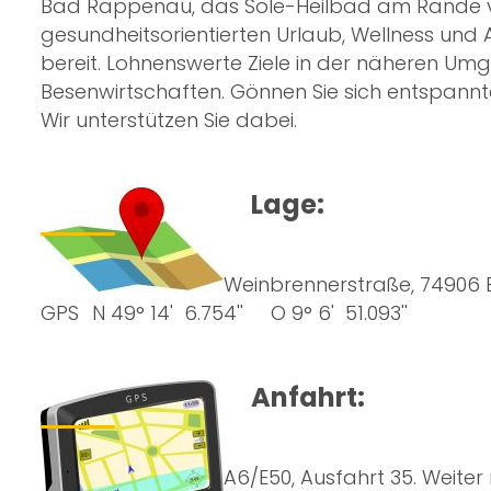
Bad Rappenau, das Sole-Heilbad am Rande vo
gesundheitsorientierten Urlaub, Wellness und A
bereit. Lohnenswerte Ziele in der näheren Um
Besenwirtschaften. Gönnen Sie sich entspannte
Wir unterstützen Sie dabei.
Lage:
Weinbrennerstraße, 7490
GPS
N 49° 14' 6.754'' O 9° 6' 51.093''
Anfahrt:
A6/E50, Ausfahrt 35. Weite