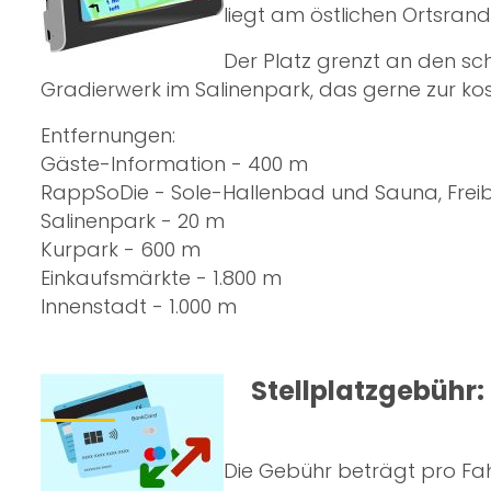
liegt am östlichen Ortsrand
Der Platz grenzt an den s
Gradierwerk
im Salinenpark, das gerne zur ko
Entfernungen:
Gäste-Information
- 400 m
RappSoDie
- Sole-Hallenbad und Sauna, Frei
Salinenpark
- 20 m
Kurpark
- 600 m
Einkaufsmärkte - 1.800 m
Innenstadt - 1.000 m
Stellplatzgebühr:
Die Gebühr beträgt pro Fah