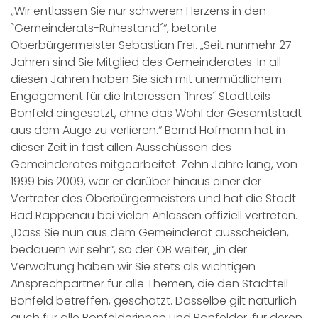
„Wir entlassen Sie nur schweren Herzens in den
`Gemeinderats-Ruhestand´“, betonte
Oberbürgermeister Sebastian Frei. „Seit nunmehr 27
Jahren sind Sie Mitglied des Gemeinderates. In all
diesen Jahren haben Sie sich mit unermüdlichem
Engagement für die Interessen `Ihres´ Stadtteils
Bonfeld eingesetzt, ohne das Wohl der Gesamtstadt
aus dem Auge zu verlieren.“ Bernd Hofmann hat in
dieser Zeit in fast allen Ausschüssen des
Gemeinderates mitgearbeitet. Zehn Jahre lang, von
1999 bis 2009, war er darüber hinaus einer der
Vertreter des Oberbürgermeisters und hat die Stadt
Bad Rappenau bei vielen Anlässen offiziell vertreten.
„Dass Sie nun aus dem Gemeinderat ausscheiden,
bedauern wir sehr“, so der OB weiter, „in der
Verwaltung haben wir Sie stets als wichtigen
Ansprechpartner für alle Themen, die den Stadtteil
Bonfeld betreffen, geschätzt. Dasselbe gilt natürlich
auch für alle Bonfelderinnen und Bonfelder, für deren