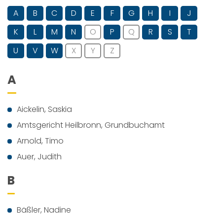
A
B
C
D
E
F
G
H
I
J
K
L
M
N
O
P
Q
R
S
T
U
V
W
X
Y
Z
A
Aickelin, Saskia
Amtsgericht Heilbronn, Grundbuchamt
Arnold, Timo
Auer, Judith
B
Bäßler, Nadine