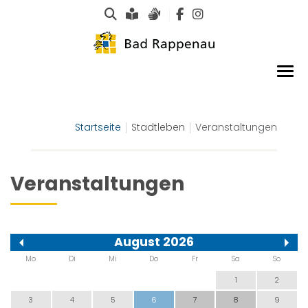
Suche
Leichte Sprache
Gebärdensprachen
Startseite
Stadtleben
Veranstaltungen
Veranstaltungen
August 2026
Mo
Di
Mi
Do
Fr
Sa
So
1
2
3
4
5
6
7
8
9