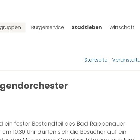
lgruppen
Bürgerservice
Stadtleben
Wirtschaft
Startseite
Veranstalt
ugendorchester
nd ein fester Bestandteil des Bad Rappenauer
um 10.30 Uhr dürfen sich die Besucher auf ein
ter des Musikvereins Grombach freuen, bei dem