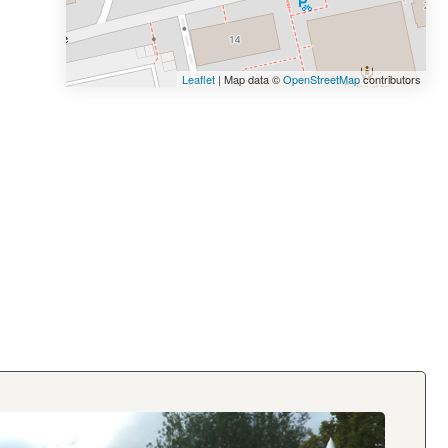
Leaflet
| Map data ©
OpenStreetMap
contributors