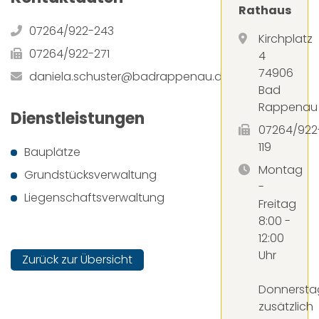
Rathaus
07264/922-243
Kirchplatz
07264/922-271
4
74906
daniela.schuster@badrappenau.de
Bad
Rappenau
Dienstleistungen
07264/922
119
Bauplätze
Montag
Grundstücksverwaltung
-
Liegenschaftsverwaltung
Freitag
8:00 -
12:00
Uhr
Zurück zur Übersicht
Donnersta
zusätzlich