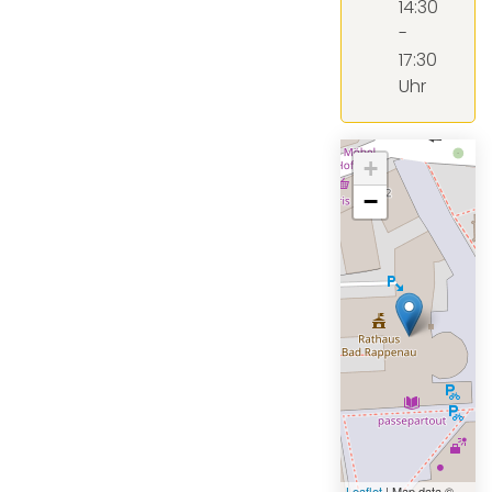
14:30
-
17:30
Uhr
+
−
Leaflet
| Map data ©