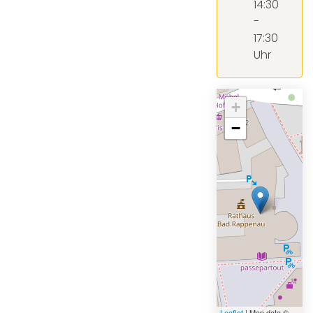
14:30
-
17:30
Uhr
+
−
Leaflet
| Map data ©