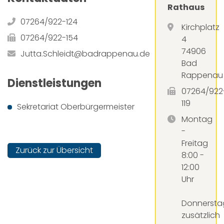
Rathaus
07264/922-124
Kirchplatz
07264/922-154
4
74906
Jutta.Schleidt@badrappenau.de
Bad
Rappenau
Dienstleistungen
07264/922
119
Sekretariat Oberbürgermeister
Montag
-
Freitag
Zurück zur Übersicht
8:00 -
12:00
Uhr
Donnersta
zusätzlich