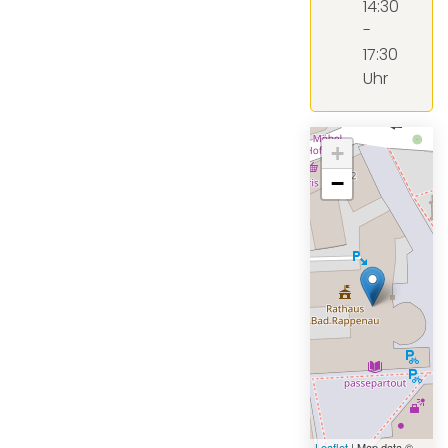
14:30
-
17:30
Uhr
+
−
Leaflet
| Map data ©