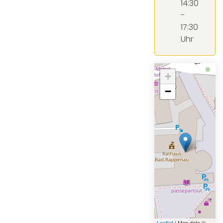
14:30
-
17:30
Uhr
+
−
Leaflet
| Map data ©