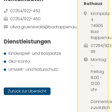
Rathaus
07264/922-452
Kirchplatz
07264/922-460
4
74906
olivia.gruenewald@badrappenau.de
Bad
Rappenau
Dienstleistungen
07264/922
119
Kinderspiel- und Bolzplätze
Montag
Öko-Konto
-
Umwelt- und Naturschutz
Freitag
8:00 -
12:00
Uhr
Zurück zur Übersicht
Donnersta
zusätzlich