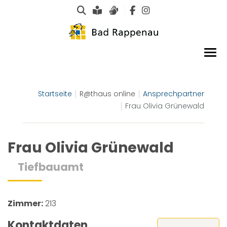
Suche
Leichte Sprache
Gebärdensprachen
Startseite
R@thaus online
Ansprechpartner
Frau Olivia Grünewald
Frau Olivia Grünewald
Tiefbauamt
Zimmer:
213
Kontaktdaten