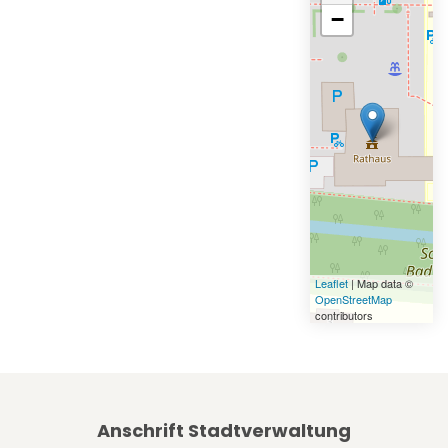
−
Leaflet
| Map data ©
OpenStreetMap
contributors
Anschrift Stadtverwaltung