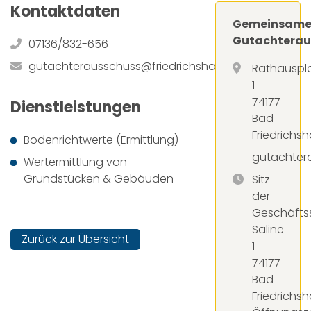
Kontaktdaten
Gemeinsame
Gutachterau
07136/832-656
gutachterausschuss@friedrichshall.de
Rathauspl
1
74177
Dienstleistungen
Bad
Friedrichsha
Bodenrichtwerte (Ermittlung)
gutachtera
Wertermittlung von
Grundstücken & Gebäuden
Sitz
der
Geschäftss
Saline
Zurück zur Übersicht
1
74177
Bad
Friedrichsha