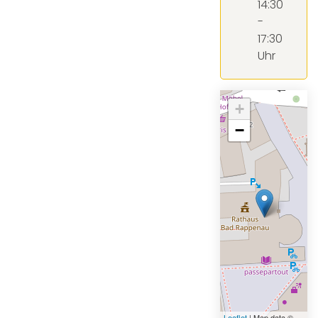
14:30
-
17:30
Uhr
+
−
Leaflet
| Map data ©