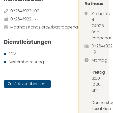
Rathaus
07264/922-100
Kirchplatz
07264/922-171
4
74906
Matthias.Kandziora@badrappenau.de
Bad
Rappenau
Dienstleistungen
07264/922
119
EDV
Montag
Systembetreuung
-
Freitag
8:00 -
Zurück zur Übersicht
12:00
Uhr
Donnersta
zusätzlich