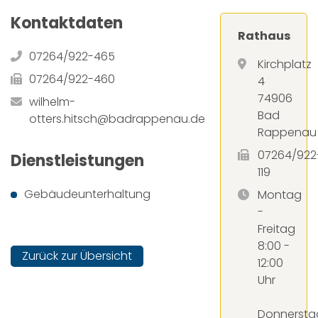
Kontaktdaten
Rathaus
07264/922-465
Kirchplatz
07264/922-460
4
74906
wilhelm-
Bad
otters.hitsch@badrappenau.de
Rappenau
07264/922
Dienstleistungen
119
Gebäudeunterhaltung
Montag
-
Freitag
8:00 -
Zurück zur Übersicht
12:00
Uhr
Donnersta