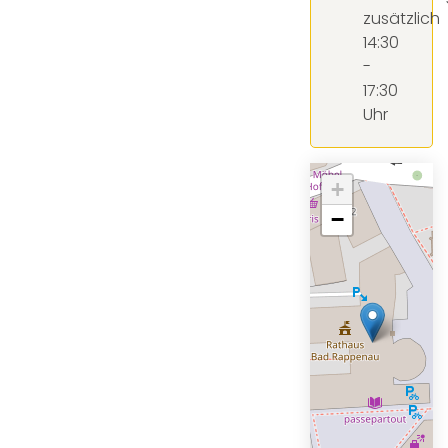
zusätzlich
14:30
-
17:30
Uhr
+
−