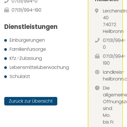
07131/994-0
07131/994-190
Lerchenst
40
74072
Dienstleistungen
Heilbronn
Einbürgerungen
07131/994-
0
Familienfürsorge
07131/994-
Kfz.-Zulassung
190
Lebensmittelüberwachung
landkreis-
Schularzt
heilbronn.
Die
allgemein
Zurück zur Übersicht
Öffnungsz
sind:
Mo.
bis Fr.