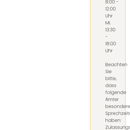
8:00 -
12:00
Uhr
Mi.
13:30
-
18:00
Uhr
Beachten
Sie
bitte,
dass
folgende
Ämter
besonder
Sprechzeit
haben:
Zulassungs