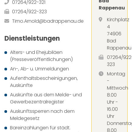
Bad
07264/922-321
Rappenau
07264/922-323
Kirchplatz
Timo.Arnold@badrappenau.de
4
74906
Dienstleistungen
Bad
Rappenau
Alters- und Ehejubiläen
07264/922
(Presseveröffentlichungen)
323
An-, Ab- u. Ummeldungen
Montag
Aufenthaltsbescheinigungen,
-
Auskünfte
Mittwoch
Auskünfte aus dem Melde- und
8.00
Gewerbezentralregister
Uhr -
16.00
Auskunftssperren nach dem
Uhr
Meldegesetz
Donnersta
Bareinzahlungen für städt.
8.00