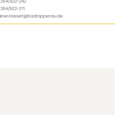
7264/922-242
7264/922-271
ainer.Hassert@badrappenau.de