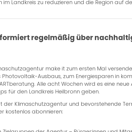
n im Landkreis zu reduzieren und die Region auf d
formiert regelmäßig über nachhaltig
maschutzagentur make it zum ersten Mal versende
es Photovoltaik-Ausbaus, zum Energiesparen in
ARTberatung. Alle acht Wochen wird es eine neue 
ps für den Landkreis Heilbronn geben.
eit der Klimaschutzagentur und bevorstehende Te
r kostenlos abonnieren:
den Zielgruppen der Agentur – Bürger:innen und Mi