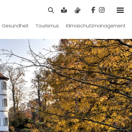
Suche
Leichte Sprache
Gebärdensprach
Gesundheit
Tourismus
Klimaschutzmanagement