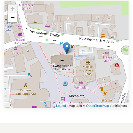
+
−
Leaflet
| Map data ©
OpenStreetMap
contributors