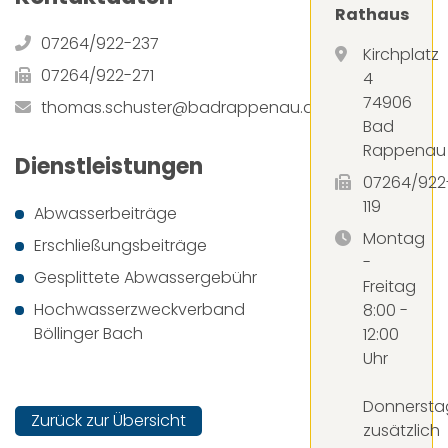
Rathaus
07264/922-237
Kirchplatz
07264/922-271
4
74906
thomas.schuster@badrappenau.de
Bad
Rappenau
Dienstleistungen
07264/922
119
Abwasserbeiträge
Montag
Erschließungsbeiträge
-
Gesplittete Abwassergebühr
Freitag
Hochwasserzweckverband
8:00 -
Böllinger Bach
12:00
Uhr
Donnersta
Zurück zur Übersicht
zusätzlich