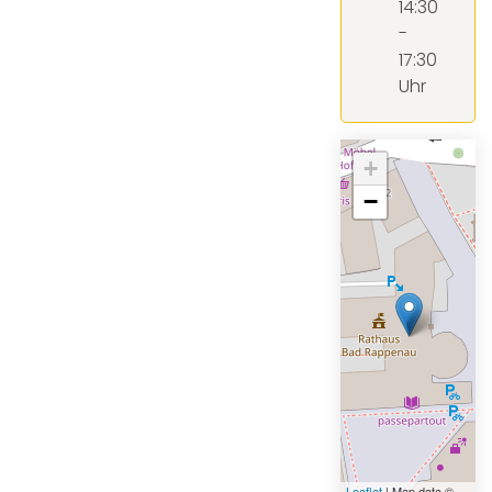
14:30
-
17:30
Uhr
+
−
Leaflet
| Map data ©