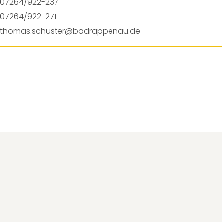
07264/922-237
07264/922-271
thomas.schuster@badrappenau.de