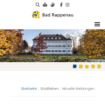
Suche
Leichte Sprache
Gebärdensprachen
Startseite
Stadtleben
Aktuelle Meldungen