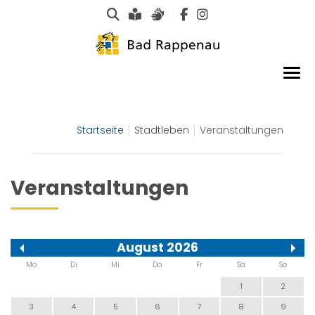
Suche
Leichte Sprache
Gebärdensprachen
Startseite
Stadtleben
Veranstaltungen
Veranstaltungen
August 2026
Mo
Di
Mi
Do
Fr
Sa
So
1
2
3
4
5
6
7
8
9