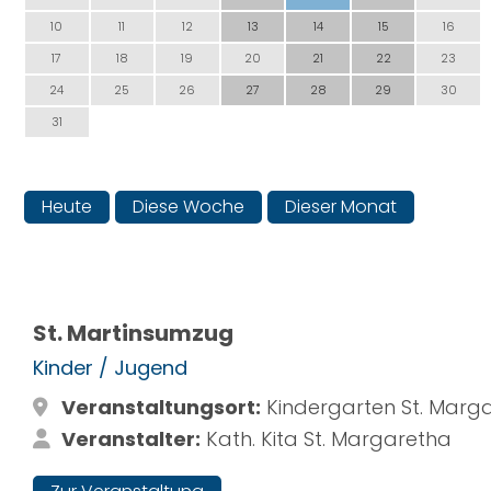
10
11
12
13
14
15
16
17
18
19
20
21
22
23
24
25
26
27
28
29
30
31
Heute
Diese Woche
Dieser Monat
St. Martinsumzug
Kinder / Jugend
Veranstaltungsort:
Kindergarten St. Marg
Veranstalter:
Kath. Kita St. Margaretha