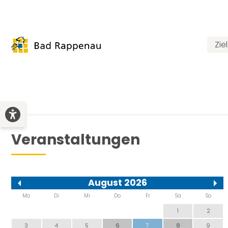
Zie
Veranstaltungen
August 2026
Mo
Di
Mi
Do
Fr
Sa
So
1
2
3
4
5
6
7
8
9