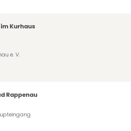
 im Kurhaus
u e. V.
Bad Rappenau
aupteingang