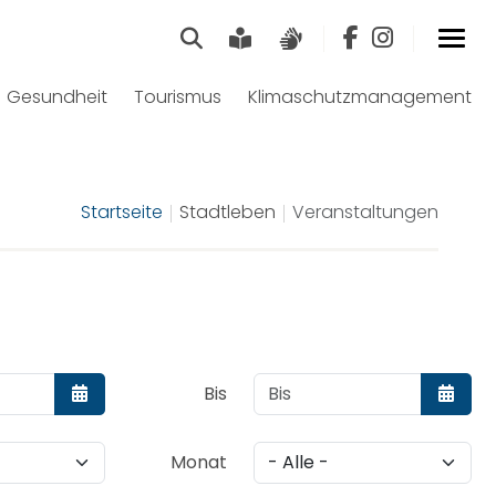
Suche
Leichte Sprache
Gebärdensprach
Gesundheit
Tourismus
Klimaschutzmanagement
Startseite
Stadtleben
Veranstaltungen
Bis
Kalender öffnen
Kalend
Monat