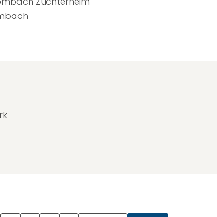
Grombach Züchterheim
rombach
rk